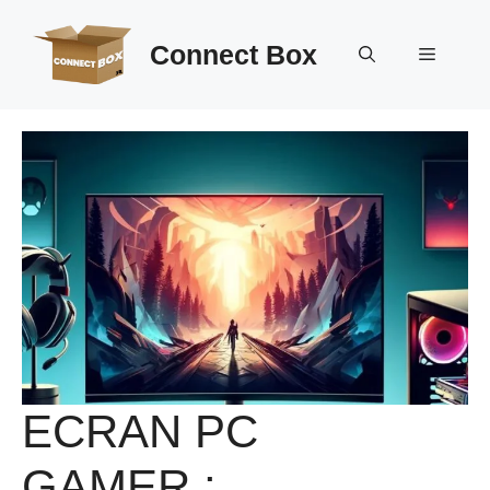
Aller
au
Connect Box
Menu
contenu
ECRAN PC
GAMER :