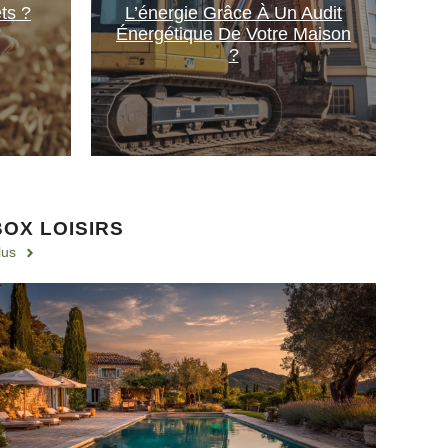
ts ?
L’énergie Grâce À Un Audit
Énergétique De Votre Maison
?
BOX LOISIRS
lus