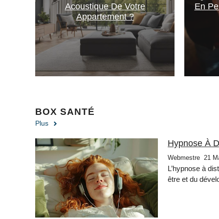
Acoustique De Votre
En Pe
Appartement ?
BOX SANTÉ
Plus
Hypnose À Di
Webmestre
21 M
L’hypnose à dis
être et du dév