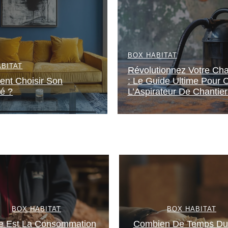
BOX HABITAT
ABITAT
Révolutionnez Votre Cha
nt Choisir Son
: Le Guide Ultime Pour C
é ?
L’Aspirateur De Chantier
BOX HABITAT
BOX HABITAT
e Est La Consommation
Combien De Temps Du