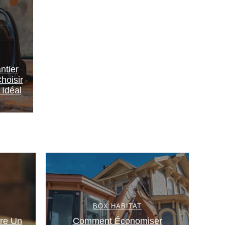
ntier
hoisir
 Idéal
BOX HABITAT
re Un
Comment Économiser