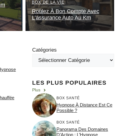
BOX DE LA VIE
um
Roulez À Bon Compte Avec
L’assurance Auto Au Km
Catégories
’Hypnose
LES PLUS POPULAIRES
Plus
hauffée
BOX SANTÉ
Hypnose À Distance Est Ce
Possible ?
BOX SANTÉ
Panorama Des Domaines
D’Action : L’Hypnose