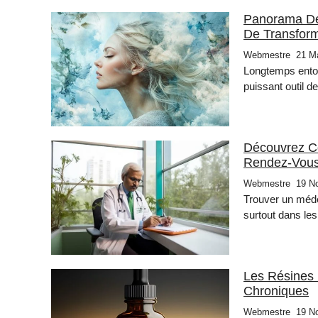
Panorama De
De Transform
Webmestre
21 M
Longtemps ento
puissant outil d
Découvrez C
Rendez-Vous
Webmestre
19 N
Trouver un médec
surtout dans le
Les Résines
Chroniques
Webmestre
19 N