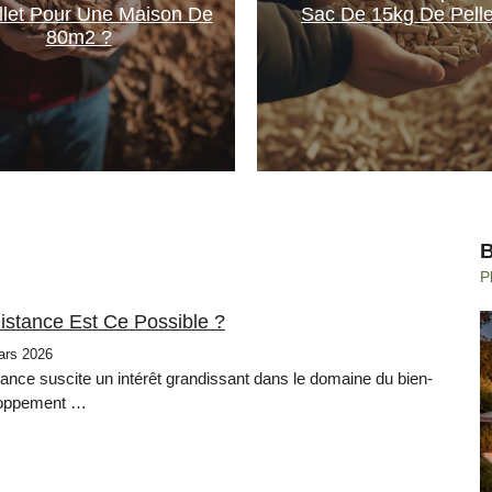
llet Pour Une Maison De
Sac De 15kg De Pelle
80m2 ?
P
stance Est Ce Possible ?
ars 2026
tance suscite un intérêt grandissant dans le domaine du bien-
eloppement …