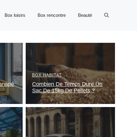
Box loisirs
Box rencontre
Beauté
BOX HABITAT
anapé
Combien De Temps Dure Un
Sac De 15kg De Pellets ?