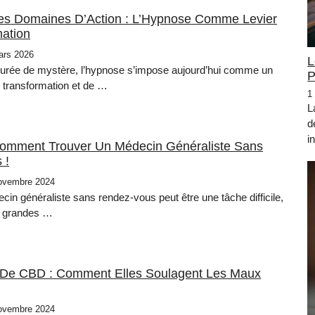
s Domaines D’Action : L’Hypnose Comme Levier
ation
ars 2026
L
urée de mystère, l’hypnose s’impose aujourd’hui comme un
P
e transformation et de …
1
L
d
i
omment Trouver Un Médecin Généraliste Sans
 !
ovembre 2024
in généraliste sans rendez-vous peut être une tâche difficile,
s grandes …
 De CBD : Comment Elles Soulagent Les Maux
ovembre 2024