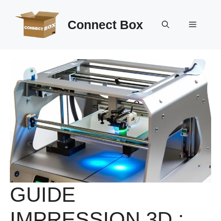
Aller
au
Connect Box
Menu
contenu
GUIDE
IMPRESSION 3D :