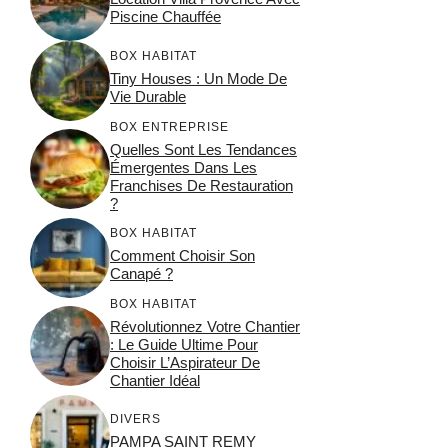
Piscine Chauffée
BOX HABITAT
Tiny Houses : Un Mode De
Vie Durable
BOX ENTREPRISE
Quelles Sont Les Tendances
Émergentes Dans Les
Franchises De Restauration
?
BOX HABITAT
Comment Choisir Son
Canapé ?
BOX HABITAT
Révolutionnez Votre Chantier
: Le Guide Ultime Pour
Choisir L’Aspirateur De
Chantier Idéal
DIVERS
PAMPA SAINT REMY