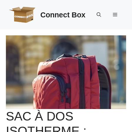
Aller
au
Connect Box
Menu
contenu
SAC À DOS
ISOTHERME :