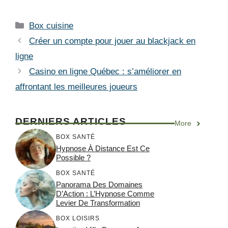
Catégories
Box cuisine
Créer un compte pour jouer au blackjack en
ligne
Casino en ligne Québec : s’améliorer en
affrontant les meilleures joueurs
DERNIERS ARTICLES
More
BOX SANTÉ
Hypnose À Distance Est Ce
Possible ?
BOX SANTÉ
Panorama Des Domaines
D’Action : L’Hypnose Comme
Levier De Transformation
BOX LOISIRS