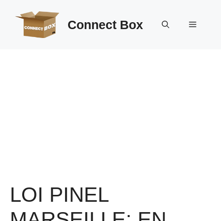
Aller
au
Connect Box
Menu
contenu
LOI PINEL
MARSEILLE: EN