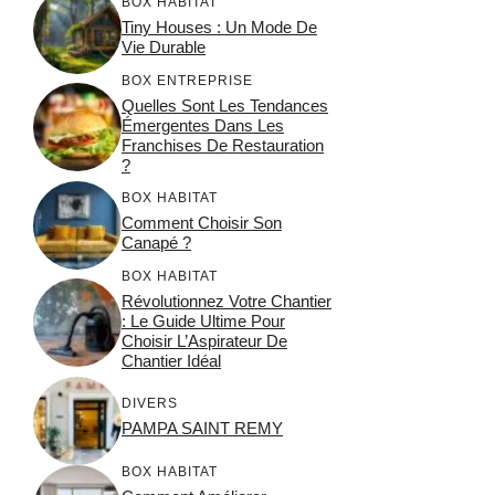
BOX HABITAT
Tiny Houses : Un Mode De
Vie Durable
BOX ENTREPRISE
Quelles Sont Les Tendances
Émergentes Dans Les
Franchises De Restauration
?
BOX HABITAT
Comment Choisir Son
Canapé ?
BOX HABITAT
Révolutionnez Votre Chantier
: Le Guide Ultime Pour
Choisir L’Aspirateur De
Chantier Idéal
DIVERS
PAMPA SAINT REMY
BOX HABITAT