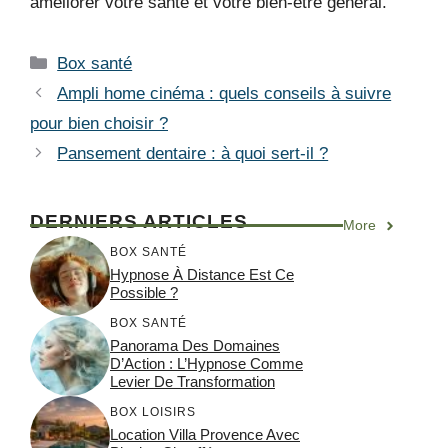
améliorer votre santé et votre bien-être général.
Catégories
Box santé
Ampli home cinéma : quels conseils à suivre
pour bien choisir ?
Pansement dentaire : à quoi sert-il ?
DERNIERS ARTICLES
More
BOX SANTÉ
Hypnose À Distance Est Ce
Possible ?
BOX SANTÉ
Panorama Des Domaines
D’Action : L’Hypnose Comme
Levier De Transformation
BOX LOISIRS
Location Villa Provence Avec