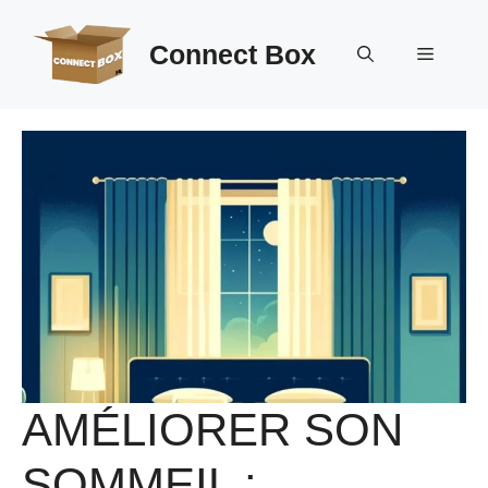
Aller
au
Connect Box
Menu
contenu
AMÉLIORER SON
SOMMEIL :