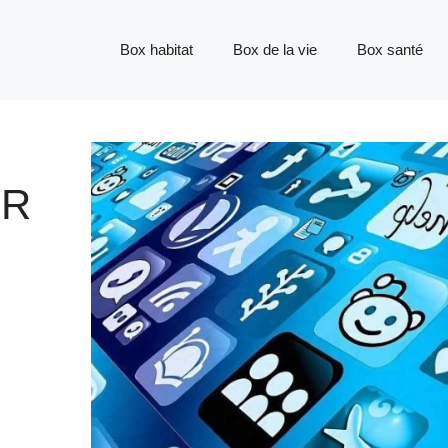
Box habitat
Box de la vie
Box santé
ER