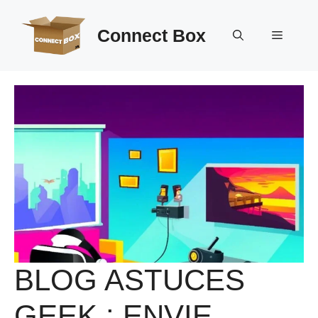
Aller
au
Connect Box
Menu
contenu
BLOG ASTUCES
GEEK : ENVIE