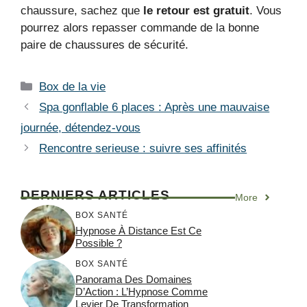
chaussure, sachez que
le retour est gratuit
. Vous
pourrez alors repasser commande de la bonne
paire de chaussures de sécurité.
Catégories
Box de la vie
Spa gonflable 6 places : Après une mauvaise
journée, détendez-vous
Rencontre serieuse : suivre ses affinités
DERNIERS ARTICLES
More
BOX SANTÉ
Hypnose À Distance Est Ce
Possible ?
BOX SANTÉ
Panorama Des Domaines
D’Action : L’Hypnose Comme
Levier De Transformation