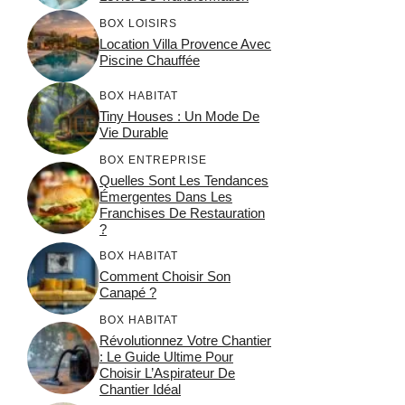
BOX LOISIRS
Location Villa Provence Avec
Piscine Chauffée
BOX HABITAT
Tiny Houses : Un Mode De
Vie Durable
BOX ENTREPRISE
Quelles Sont Les Tendances
Émergentes Dans Les
Franchises De Restauration
?
BOX HABITAT
Comment Choisir Son
Canapé ?
BOX HABITAT
Révolutionnez Votre Chantier
: Le Guide Ultime Pour
Choisir L’Aspirateur De
Chantier Idéal