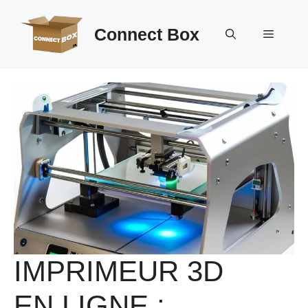
Aller
au
Connect Box
Menu
contenu
IMPRIMEUR 3D
EN LIGNE :