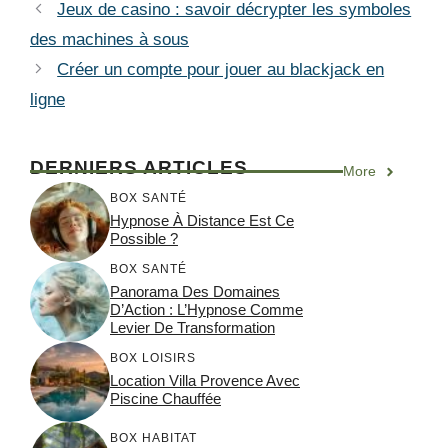
Jeux de casino : savoir décrypter les symboles
des machines à sous
Créer un compte pour jouer au blackjack en
ligne
DERNIERS ARTICLES
More
BOX SANTÉ
Hypnose À Distance Est Ce
Possible ?
BOX SANTÉ
Panorama Des Domaines
D’Action : L’Hypnose Comme
Levier De Transformation
BOX LOISIRS
Location Villa Provence Avec
Piscine Chauffée
BOX HABITAT