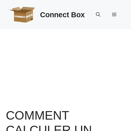
Aller
au
Connect Box
Menu
contenu
COMMENT
CALCULER UN