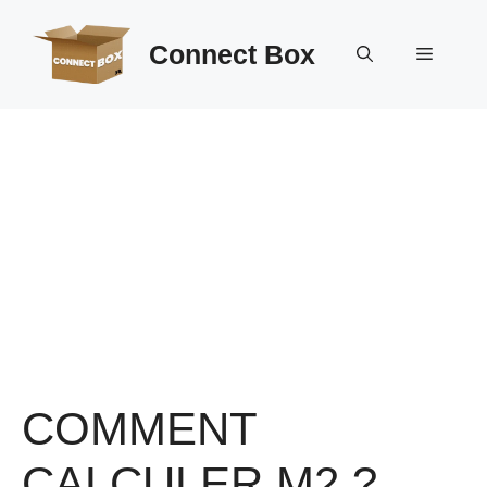
Aller
au
Connect Box
Menu
contenu
COMMENT
CALCULER M2 ?