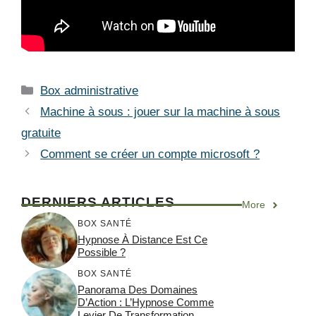
Catégories
Box administrative
Machine à sous : jouer sur la machine à sous
gratuite
Comment se créer un compte microsoft ?
DERNIERS ARTICLES
More
BOX SANTÉ
Hypnose À Distance Est Ce
Possible ?
BOX SANTÉ
Panorama Des Domaines
D’Action : L’Hypnose Comme
Levier De Transformation